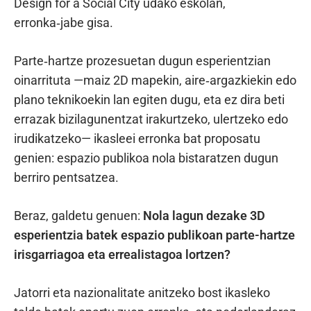
Design for a Social City udako eskolan,
erronka‑jabe gisa.
Parte‑hartze prozesuetan dugun esperientzian
oinarrituta —maiz 2D mapekin, aire‑argazkiekin edo
plano teknikoekin lan egiten dugu, eta ez dira beti
errazak bizilagunentzat irakurtzeko, ulertzeko edo
irudikatzeko— ikasleei erronka bat proposatu
genien: espazio publikoa nola bistaratzen dugun
berriro pentsatzea.
Beraz, galdetu genuen:
Nola lagun dezake 3D
esperientzia batek espazio publikoan parte-hartze
irisgarriagoa eta errealistagoa lortzen?
Jatorri eta nazionalitate anitzeko bost ikasleko