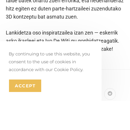
talde batek onartu zuen erronka, eta nederlanderaz
hitz egiten ez duten parte-hartzaileei zuzendutako
3D kontzeptu bat asmatu zuen.
Lankidetza oso inspiratzailea izan zen — eskerrik
asko ikasleei eta Ivo De Witi gu gonbidatzeagatik.
Nork daki… ideia honek jarraipena izan dezake!
By continuing to use this website, you
consent to the use of cookies in
accordance with our Cookie Policy.
PLEASE SHARE THIS
ACCEPT