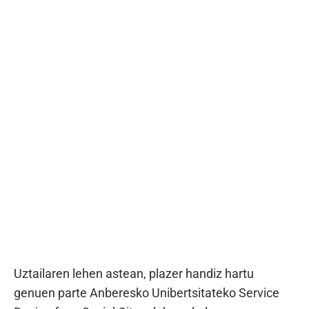
Uztailaren lehen astean, plazer handiz hartu
genuen parte Anberesko Unibertsitateko Service