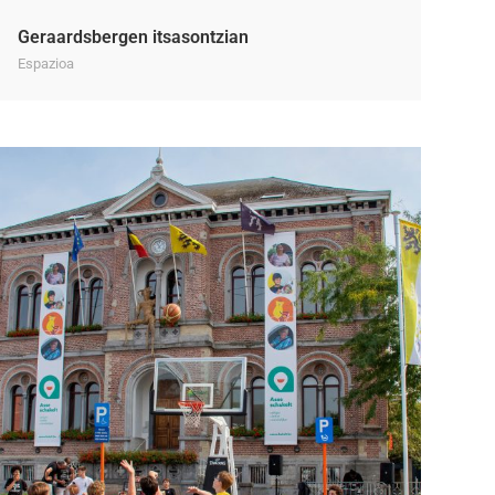
Geraardsbergen itsasontzian
Espazioa