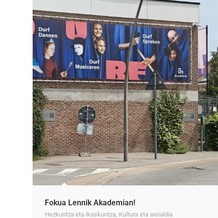
Fokua Lennik Akademian!
Hezkuntza eta ikaskuntza
,
Kultura eta aisialdia