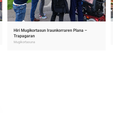
Hiri Mugikortasun Iraunkorraren Plana –
Trapagaran
Mugikortasuna