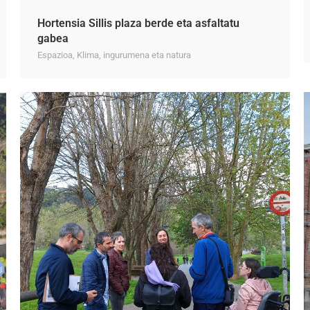
Hortensia Sillis plaza berde eta asfaltatu
gabea
Espazioa
,
Klima, ingurumena eta natura