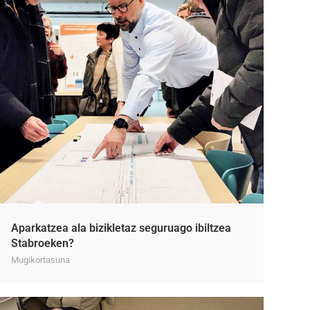
Aparkatzea ala bizikletaz seguruago ibiltzea
Stabroeken?
Mugikortasuna