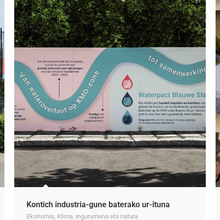
Kontich industria-gune baterako ur-ituna
Ekonomia
,
Klima, ingurumena eta natura