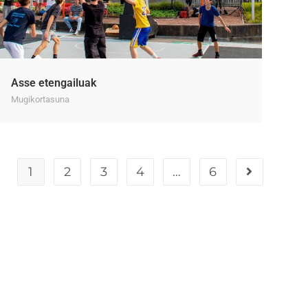
Asse etengailuak
Mugikortasuna
1
2
3
4
…
6