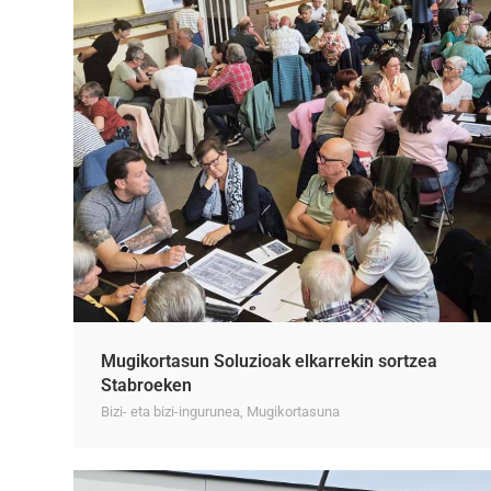
Mugikortasun Soluzioak elkarrekin sortzea
Stabroeken
Bizi- eta bizi-ingurunea
,
Mugikortasuna