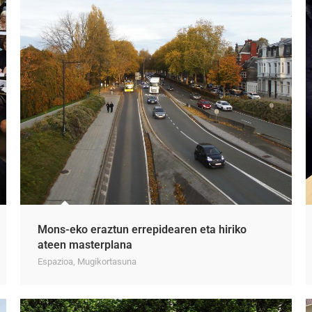
Mons-eko eraztun errepidearen eta hiriko
ateen masterplana
Espazioa
,
Mugikortasuna