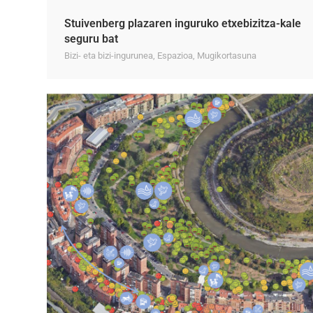
Stuivenberg plazaren inguruko etxebizitza-kale
seguru bat
Bizi- eta bizi-ingurunea
,
Espazioa
,
Mugikortasuna