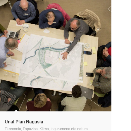
Unal Plan Nagusia
Ekonomia
,
Espazioa
,
Klima, ingurumena eta natura