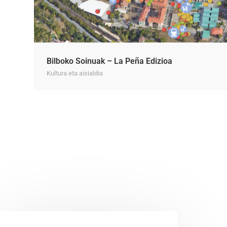
Bilboko Soinuak – La Peña Edizioa
Kultura eta aisialdia