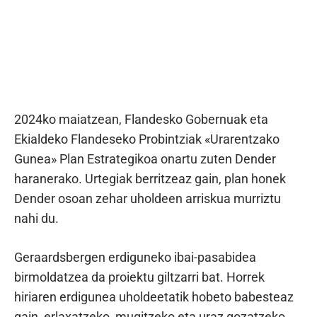
2024ko maiatzean, Flandesko Gobernuak eta
Ekialdeko Flandeseko Probintziak «Urarentzako
Gunea» Plan Estrategikoa onartu zuten Dender
haranerako. Urtegiak berritzeaz gain, plan honek
Dender osoan zehar uholdeen arriskua murriztu
nahi du.
Geraardsbergen erdiguneko ibai-pasabidea
birmoldatzea da proiektu giltzarri bat. Horrek
hiriaren erdigunea uholdeetatik hobeto babesteaz
gain, erlaxatzeko, mugitzeko eta uraz gozatzeko