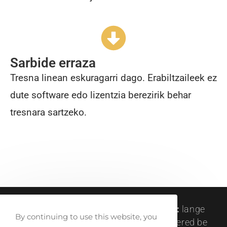
Sarbide erraza
Tresna linean eskuragarri dago. Erabiltzaileek ez
dute software edo lizentzia berezirik behar
tresnara sartzeko.
createlli © 2011-2024 |
visit address:
lange
By continuing to use this website, you
winkelhaakstraat 26, antwerp | registered be