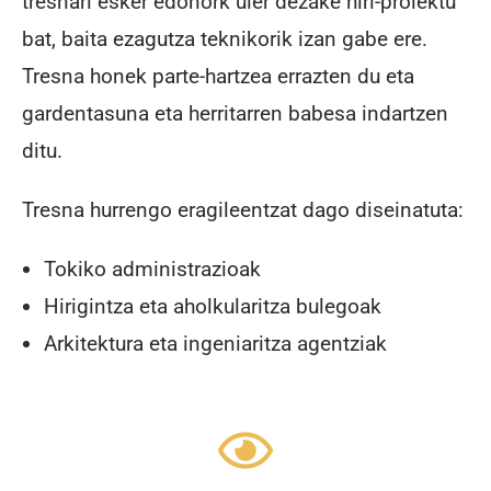
tresnari esker edonork uler dezake hiri-proiektu
bat, baita ezagutza teknikorik izan gabe ere.
Tresna honek parte-hartzea errazten du eta
gardentasuna eta herritarren babesa indartzen
ditu.
Tresna hurrengo eragileentzat dago diseinatuta:
Tokiko administrazioak
Hirigintza eta aholkularitza bulegoak
Arkitektura eta ingeniaritza agentziak