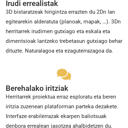
Irudi errealistak
3D bistaratzeak hirigintza errazten du 2Dn lan
egitearekin alderatuta (planoak, mapak, …). 3Dn
herritarrek irudimen gutxiago eta eskala eta
dimentsioak lantzeko trebetasun gutxiago behar
dituzte. Naturalagoa eta ezaguterrazagoa da.
Berehalako iritziak
Herritarrek proiektua erraz esploratu eta beren
iritzia zuzenean plataforman parteka dezakete.
Interfaze erabilerrazak ekarpen baliotsuak
denbora errealean jasotzea ahalbidetzen du.