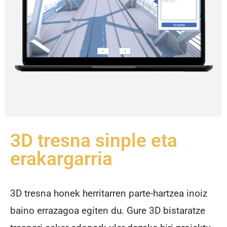
3D tresna sinple eta
erakargarria
3D tresna honek herritarren parte-hartzea inoiz
baino errazagoa egiten du. Gure 3D bistaratze