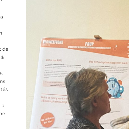
e
La
n
t de
 à
e.
ons
ités
 a
une