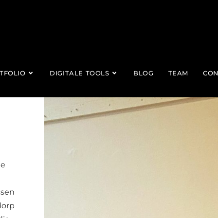
TFOLIO
DIGITALE TOOLS
BLOG
TEAM
CON
de
ssen
dorp