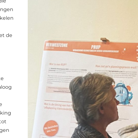
die
ingen
kkelen
et de
te
aloog
e
kking
tot
agen