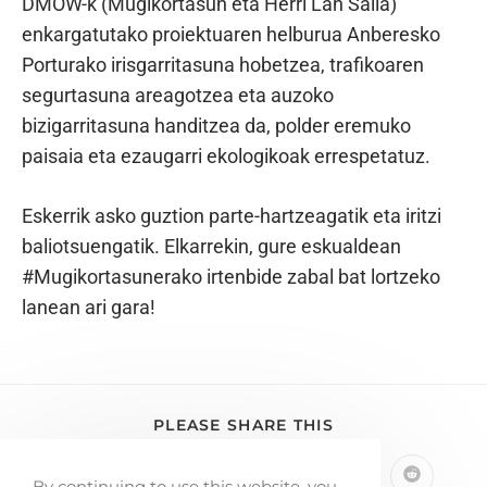
DMOW-k (Mugikortasun eta Herri Lan Saila)
enkargatutako proiektuaren helburua Anberesko
Porturako irisgarritasuna hobetzea, trafikoaren
segurtasuna areagotzea eta auzoko
bizigarritasuna handitzea da, polder eremuko
paisaia eta ezaugarri ekologikoak errespetatuz.
Eskerrik asko guztion parte-hartzeagatik eta iritzi
baliotsuengatik. Elkarrekin, gure eskualdean
#Mugikortasunerako irtenbide zabal bat lortzeko
lanean ari gara!
PLEASE SHARE THIS
By continuing to use this website, you