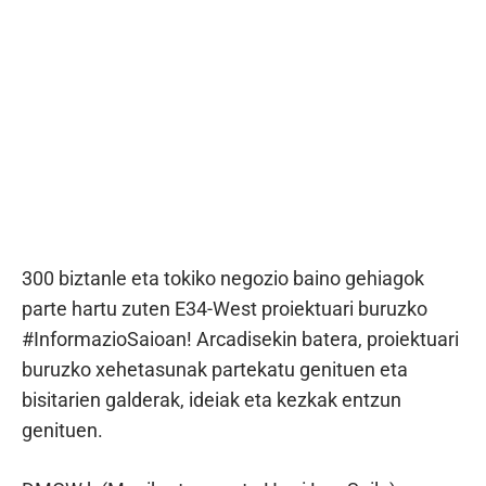
300 biztanle eta tokiko negozio baino gehiagok
parte hartu zuten E34-West proiektuari buruzko
#InformazioSaioan! Arcadisekin batera, proiektuari
buruzko xehetasunak partekatu genituen eta
bisitarien galderak, ideiak eta kezkak entzun
genituen.