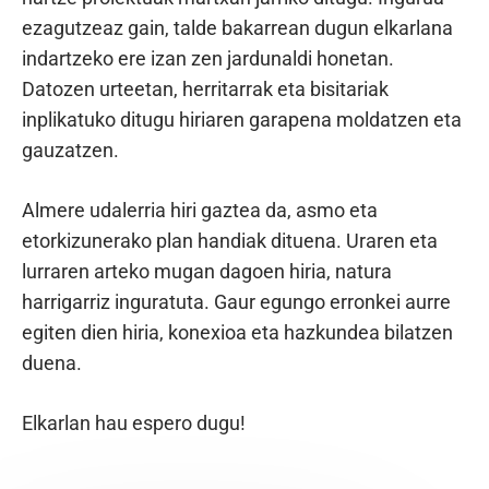
ezagutzeaz gain, talde bakarrean dugun elkarlana
indartzeko ere izan zen jardunaldi honetan.
Datozen urteetan, herritarrak eta bisitariak
inplikatuko ditugu hiriaren garapena moldatzen eta
gauzatzen.
Almere udalerria hiri gaztea da, asmo eta
etorkizunerako plan handiak dituena. Uraren eta
lurraren arteko mugan dagoen hiria, natura
harrigarriz inguratuta. Gaur egungo erronkei aurre
egiten dien hiria, konexioa eta hazkundea bilatzen
duena.
Elkarlan hau espero dugu!