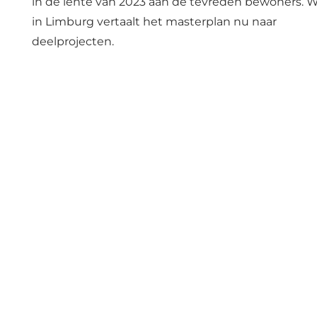
in de lente van 2023 aan de tevreden bewoners.
in Limburg vertaalt het masterplan nu naar
deelprojecten.