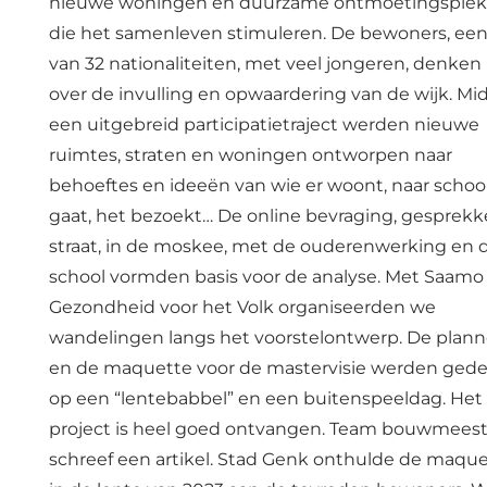
nieuwe woningen en duurzame ontmoetingsple
die het samenleven stimuleren. De bewoners, ee
van 32 nationaliteiten, met veel jongeren, denke
over de invulling en opwaardering van de wijk. Mi
een uitgebreid participatietraject werden nieuwe
ruimtes, straten en woningen ontworpen naar
behoeftes en ideeën van wie er woont, naar schoo
gaat, het bezoekt… De online bevraging, gesprek
straat, in de moskee, met de ouderenwerking en 
school vormden basis voor de analyse. Met Saamo
Gezondheid voor het Volk organiseerden we
wandelingen langs het voorstelontwerp. De plan
en de maquette voor de mastervisie werden gede
op een “lentebabbel” en een buitenspeeldag. Het
project is heel goed ontvangen. Team bouwmeest
schreef een artikel. Stad Genk onthulde de maqu