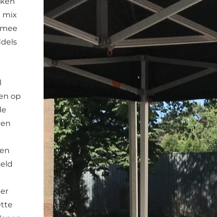
kken
n mix
n mee
ddels
l
ken op
de
 en
nen
eld
er
ette