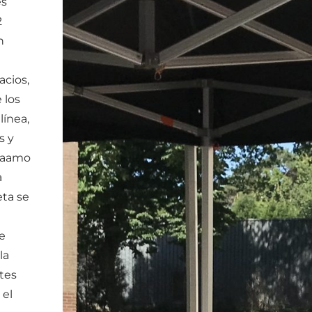
es
2
n
acios,
 los
línea,
s y
 Saamo
a
eta se
de
la
tes
 el