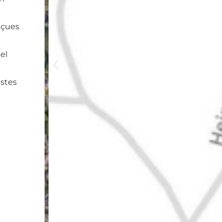
nçues
pel
istes