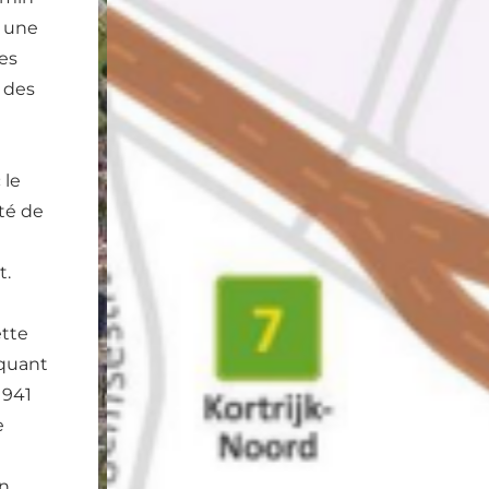
s une
es
s des
 le
ité de
t.
ette
 quant
 941
e
in