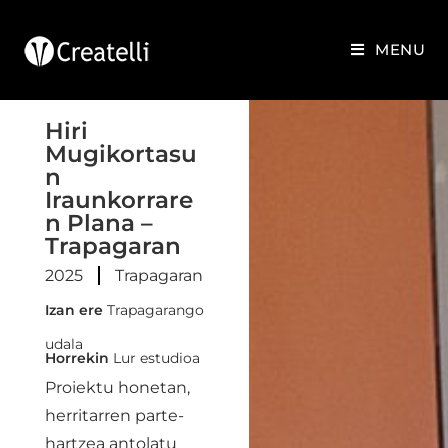
MENU
Hiri
Mugikortasu
n
Iraunkorrare
n Plana –
Trapagaran
2025
Trapagaran
Izan ere
Trapagarango
udala
Horrekin
Lur estudioa
Proiektu honetan,
herritarren parte-
hartzea antolatu