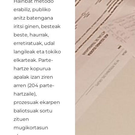
Hainbat metodo
erabiliz, publiko
anitz batengana
iritsi ginen, besteak
beste, haurrak,
erretiratuak, udal
langileak eta tokiko
elkarteak. Parte-
hartze kopurua
apalak izan ziren
arren (204 parte-
hartzaile),
prozesuak ekarpen
baliotsuak sortu
zituen
mugikortasun