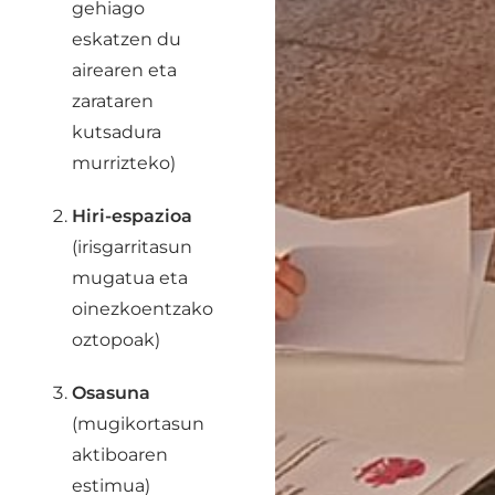
gehiago
eskatzen du
airearen eta
zarataren
kutsadura
murrizteko)
Hiri-espazioa
(irisgarritasun
mugatua eta
oinezkoentzako
oztopoak)
Osasuna
(mugikortasun
aktiboaren
estimua)