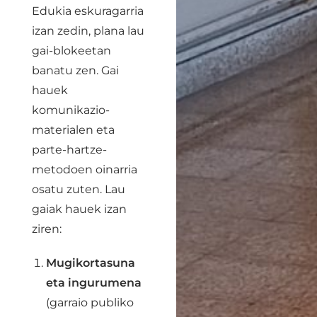
Edukia eskuragarria
izan zedin, plana lau
gai-blokeetan
banatu zen. Gai
hauek
komunikazio-
materialen eta
parte-hartze-
metodoen oinarria
osatu zuten. Lau
gaiak hauek izan
ziren:
Mugikortasuna
eta ingurumena
(garraio publiko