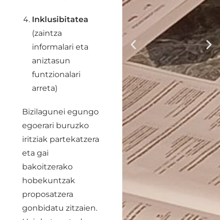
Inklusibitatea
(zaintza
informalari eta
aniztasun
funtzionalari
arreta)
Bizilagunei egungo
egoerari buruzko
iritziak partekatzera
eta gai
bakoitzerako
hobekuntzak
proposatzera
gonbidatu zitzaien.