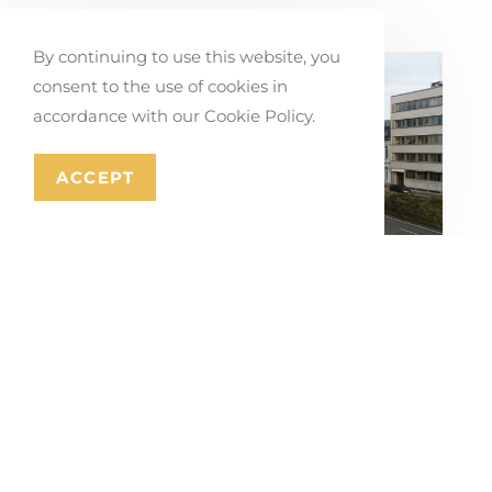
By continuing to use this website, you
consent to the use of cookies in
accordance with our Cookie Policy.
ACCEPT
Mons-eko eraztun errepidearen eta
hiriko ateen masterplana
July 16, 2026