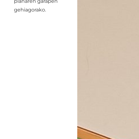
planaren garapen
gehiagorako.