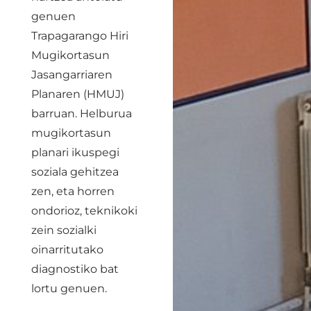
genuen
Trapagarango Hiri
Mugikortasun
Jasangarriaren
Planaren (HMUJ)
barruan. Helburua
mugikortasun
planari ikuspegi
soziala gehitzea
zen, eta horren
ondorioz, teknikoki
zein sozialki
oinarritutako
diagnostiko bat
lortu genuen.