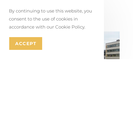
Creando juntos soluciones de
movilidad en Stabroek
By continuing to use this website, you
julio 17, 2026
consent to the use of cookies in
accordance with our Cookie Policy.
ACCEPT
Plan director de la circunvalación y las
entradas a la ciudad de Mons
julio 16, 2026