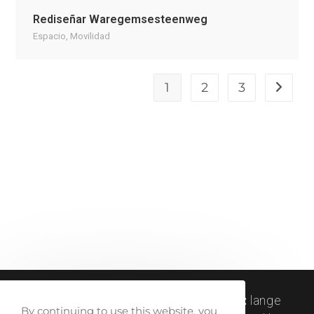
Rediseñar Waregemsesteenweg
Espacio
,
Movilidad
1
2
3
createlli © 2011-2024 |
visit address:
lange
By continuing to use this website, you