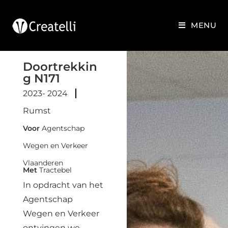
MENU
Doortrekkin
g N171
2023- 2024
Rumst
Voor
Agentschap
Wegen en Verkeer
Vlaanderen
Met
Tractebel
In opdracht van het
Agentschap
Wegen en Verkeer
ontvingen we