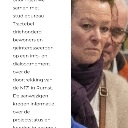
samen met
studiebureau
Tractebel
driehonderd
bewoners en
geïnteresseerden
op een info- en
dialoogmoment
over de
doortrekking van
de N171 in Rumst.
De aanwezigen
kregen informatie
over de
projectstatus en
konden in gesprek