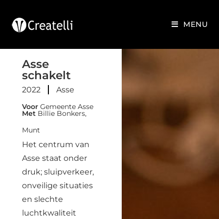
MENU
Asse
schakelt
2022
Asse
Voor
Gemeente Asse
Met
Billie Bonkers,
Munt
Het centrum van
Asse staat onder
druk; sluipverkeer,
onveilige situaties
en slechte
luchtkwaliteit