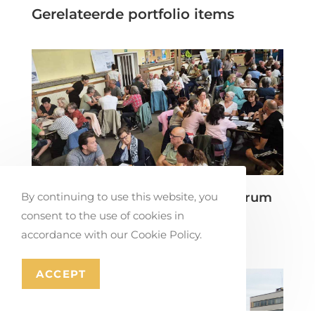
Gerelateerde portfolio items
Dialoogavond wijkcirculatie centrum
By continuing to use this website, you
Stabroek
consent to the use of cookies in
juli 17, 2026
accordance with our Cookie Policy.
ACCEPT